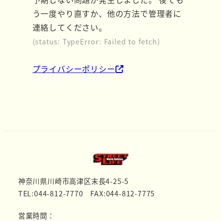
示
示
示
う一度やり直すか、他の方法で管理者に
さ
さ
さ
連絡してください。
れ
れ
れ
(status: TypeError: Failed to fetch)
て
て
て
い
い
い
プライバシーポリシー
る
る
る
画
画
画
面
面
面
で
で
で
す。
す。
す。
神奈川県川崎市高津区末長4-25-5
TEL:044-812-7770 FAX:044-812-7775
営業時間：