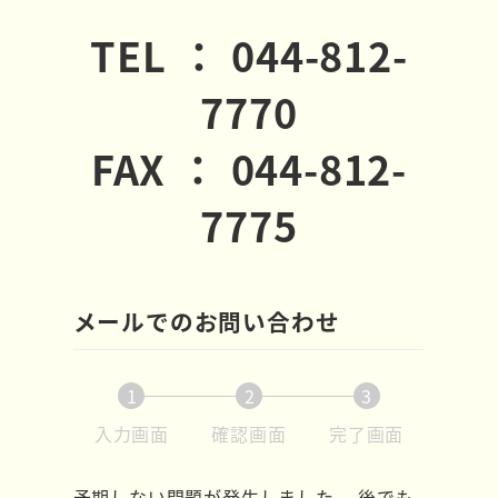
TEL ： 044-812-
7770
FAX ： 044-812-
7775
メールでのお問い合わせ
1
2
3
現
現
現
入力画面
確認画面
完了画面
在
在
在
表
表
表
予期しない問題が発生しました。 後でも